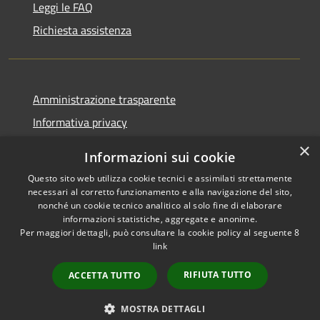
Leggi le FAQ
Richiesta assistenza
Amministrazione trasparente
Informativa privacy
Note legali
×
Informazioni sui cookie
Dichiarazione di accessibilità
Questo sito web utilizza cookie tecnici e assimilati strettamente
necessari al corretto funzionamento e alla navigazione del sito,
nonché un cookie tecnico analitico al solo fine di elaborare
informazioni statistiche, aggregate e anonime.
Per maggiori dettagli, può consultare la cookie policy al seguente
8
RSS
Copyright © 2026 • Comune di
link
Accessibilità
Scafa • Powered by
Privacy
Municipium
Accesso
•
RIFIUTA TUTTO
ACCETTA TUTTO
Cookie
redazione
Mappa del sito
MOSTRA DETTAGLI