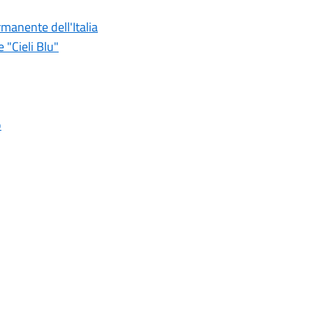
rmanente dell'Italia
 "Cieli Blu"
o