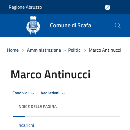
Salta al contenuto principale
Regione Abruzzo
Comune di Scafa
Home
>
Amministrazione
>
Politici
>
Marco Antinucci
Marco Antinucci
Condividi
Vedi azioni
INDICE DELLA PAGINA
Incarichi