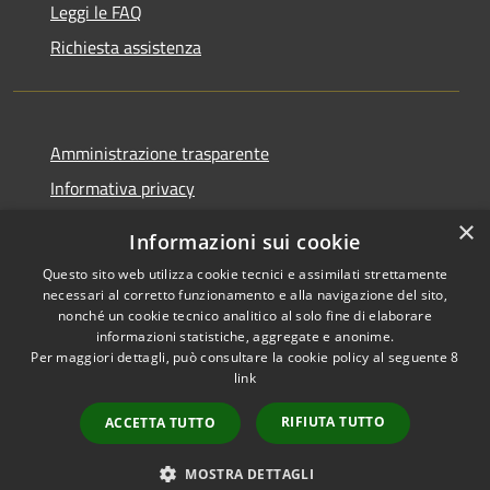
Leggi le FAQ
Richiesta assistenza
Amministrazione trasparente
Informativa privacy
Note legali
×
Informazioni sui cookie
Dichiarazione di accessibilità
Questo sito web utilizza cookie tecnici e assimilati strettamente
necessari al corretto funzionamento e alla navigazione del sito,
nonché un cookie tecnico analitico al solo fine di elaborare
informazioni statistiche, aggregate e anonime.
Per maggiori dettagli, può consultare la cookie policy al seguente
8
RSS
Copyright © 2026 • Comune di
link
Accessibilità
Scafa • Powered by
Privacy
Municipium
Accesso
•
RIFIUTA TUTTO
ACCETTA TUTTO
Cookie
redazione
Mappa del sito
MOSTRA DETTAGLI