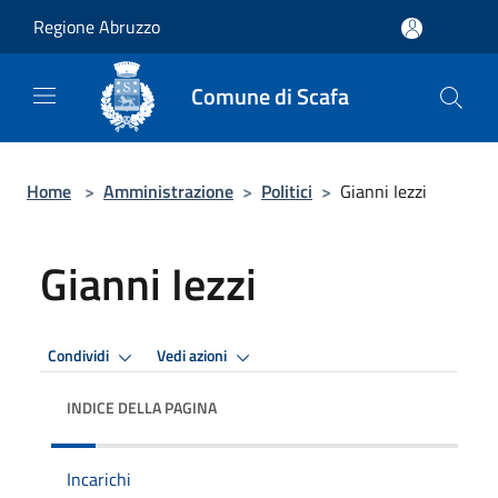
Salta al contenuto principale
Regione Abruzzo
Comune di Scafa
Home
>
Amministrazione
>
Politici
>
Gianni Iezzi
Gianni Iezzi
Condividi
Vedi azioni
INDICE DELLA PAGINA
Incarichi