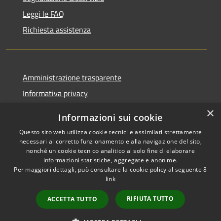
Leggi le FAQ
Richiesta assistenza
Amministrazione trasparente
Informativa privacy
Note legali
×
Informazioni sui cookie
Dichiarazione di accessibilità
Questo sito web utilizza cookie tecnici e assimilati strettamente
necessari al corretto funzionamento e alla navigazione del sito,
nonché un cookie tecnico analitico al solo fine di elaborare
informazioni statistiche, aggregate e anonime.
Per maggiori dettagli, può consultare la cookie policy al seguente
8
RSS
Copyright © 2026 • Comune di
link
Accessibilità
Scafa • Powered by
Privacy
Municipium
Accesso
•
RIFIUTA TUTTO
ACCETTA TUTTO
Cookie
redazione