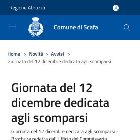
Salta al contenuto principale
Regione Abruzzo
Comune di Scafa
Home
>
Novità
>
Avvisi
>
Giornata del 12 dicembre dedicata agli scomparsi
Giornata del 12
dicembre dedicata
agli scomparsi
Giornata del 12 dicembre dedicata agli scomparsi -
Brochure redatta dall'Ufficio del Commissario