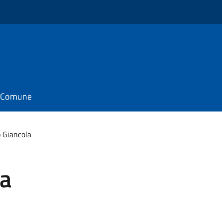
il Comune
 Giancola
la