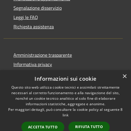
Segnalazione disservizio
Leggi le FAQ
Richiesta assistenza
Amministrazione trasparente
Informativa privacy
Note legali
×
Informazioni sui cookie
Dichiarazione di accessibilità
Questo sito web utilizza cookie tecnici e assimilati strettamente
necessari al corretto funzionamento e alla navigazione del sito,
nonché un cookie tecnico analitico al solo fine di elaborare
informazioni statistiche, aggregate e anonime.
Per maggiori dettagli, può consultare la cookie policy al seguente
8
RSS
Copyright © 2026 • Comune di
link
Accessibilità
Scafa • Powered by
Privacy
Municipium
Accesso
•
RIFIUTA TUTTO
ACCETTA TUTTO